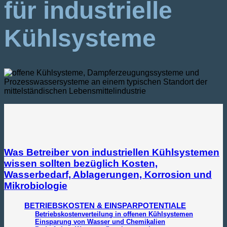
für industrielle
Kühlsysteme
Was Betreiber von industriellen Kühlsystemen
wissen sollten bezüglich Kosten,
Wasserbedarf, Ablagerungen, Korrosion und
Mikrobiologie
BETRIEBSKOSTEN & EINSPARPOTENTIALE
Betriebskostenverteilung in offenen Kühlsystemen
Einsparung von Wasser und Chemikalien