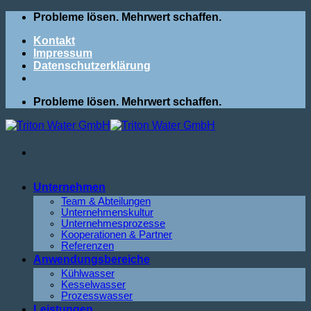
Zum
Probleme lösen. Mehrwert schaffen.
Inhalt
Kontakt
springen
Impressum
Datenschutzerklärung
Probleme lösen. Mehrwert schaffen.
Unternehmen
Team & Abteilungen
Unternehmenskultur
Unternehmesprozesse
Kooperationen & Partner
Referenzen
Anwendungsbereiche
Kühlwasser
Kesselwasser
Prozesswasser
Leistungen