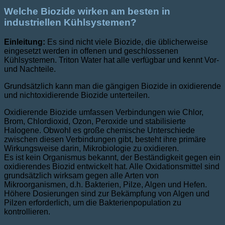
Welche Biozide wirken am besten in
industriellen Kühlsystemen?
Einleitung:
Es sind nicht viele Biozide, die üblicherweise
eingesetzt werden in offenen und geschlossenen
Kühlsystemen. Triton Water hat alle verfügbar und kennt Vor-
und Nachteile.
Grundsätzlich kann man die gängigen Biozide in oxidierende
und nichtoxidierende Biozide unterteilen.
Oxidierende Biozide umfassen Verbindungen wie Chlor,
Brom, Chlordioxid, Ozon, Peroxide und stabilisierte
Halogene. Obwohl es große chemische Unterschiede
zwischen diesen Verbindungen gibt, besteht ihre primäre
Wirkungsweise darin, Mikrobiologie zu oxidieren.
Es ist kein Organismus bekannt, der Beständigkeit gegen ein
oxidierendes Biozid entwickelt hat. Alle Oxidationsmittel sind
grundsätzlich wirksam gegen alle Arten von
Mikroorganismen, d.h. Bakterien, Pilze, Algen und Hefen.
Höhere Dosierungen sind zur Bekämpfung von Algen und
Pilzen erforderlich, um die Bakterienpopulation zu
kontrollieren.