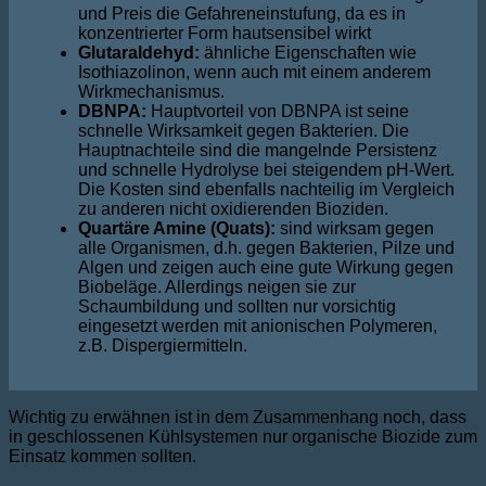
und Preis die Gefahreneinstufung, da es in
konzentrierter Form hautsensibel wirkt
Glutaraldehyd:
ähnliche Eigenschaften wie
Isothiazolinon, wenn auch mit einem anderem
Wirkmechanismus.
DBNPA:
Hauptvorteil von DBNPA ist seine
schnelle Wirksamkeit gegen Bakterien. Die
Hauptnachteile sind die mangelnde Persistenz
und schnelle Hydrolyse bei steigendem pH-Wert.
Die Kosten sind ebenfalls nachteilig im Vergleich
zu anderen nicht oxidierenden Bioziden.
Quartäre Amine (Quats):
sind wirksam gegen
alle Organismen, d.h. gegen Bakterien, Pilze und
Algen und zeigen auch eine gute Wirkung gegen
Biobeläge. Allerdings neigen sie zur
Schaumbildung und sollten nur vorsichtig
eingesetzt werden mit anionischen Polymeren,
z.B. Dispergiermitteln.
Wichtig zu erwähnen ist in dem Zusammenhang noch, dass
in geschlossenen Kühlsystemen nur organische Biozide zum
Einsatz kommen sollten.