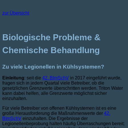
zur Übersicht
Biologische Probleme &
Chemische Behandlung
Zu viele Legionellen in Kühlsystemen?
Einleitung
: seit die
42. BImSchV
in 2017 eingeführt wurde,
fragen sich in jedem Quartal viele Betreiber, ob die
gesetzlichen Grenzwerte überschritten werden. Triton Water
kann dabei helfen, alle Grenzwerte möglichst sicher
einzuhalten.
Für viele Betreiber von offenen Kühlsystemen ist es eine
große Herausforderung die Maßnahmenwerte der
42.
BImSchV
einzuhalten. Die Ergebnisse der
Legionellenbeprobung halten häufig Überraschungen bereit;