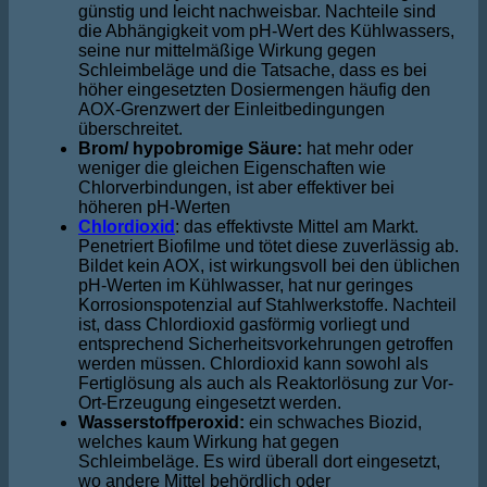
günstig und leicht nachweisbar. Nachteile sind
die Abhängigkeit vom pH-Wert des Kühlwassers,
seine nur mittelmäßige Wirkung gegen
Schleimbeläge und die Tatsache, dass es bei
höher eingesetzten Dosiermengen häufig den
AOX-Grenzwert der Einleitbedingungen
überschreitet.
Brom/ hypobromige Säure:
hat mehr oder
weniger die gleichen Eigenschaften wie
Chlorverbindungen, ist aber effektiver bei
höheren pH-Werten
Chlordioxid
: das effektivste Mittel am Markt.
Penetriert Biofilme und tötet diese zuverlässig ab.
Bildet kein AOX, ist wirkungsvoll bei den üblichen
pH-Werten im Kühlwasser, hat nur geringes
Korrosionspotenzial auf Stahlwerkstoffe. Nachteil
ist, dass Chlordioxid gasförmig vorliegt und
entsprechend Sicherheitsvorkehrungen getroffen
werden müssen. Chlordioxid kann sowohl als
Fertiglösung als auch als Reaktorlösung zur Vor-
Ort-Erzeugung eingesetzt werden.
Wasserstoffperoxid:
ein schwaches Biozid,
welches kaum Wirkung hat gegen
Schleimbeläge. Es wird überall dort eingesetzt,
wo andere Mittel behördlich oder