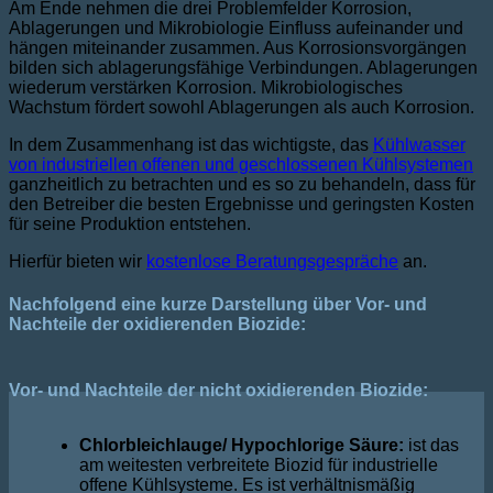
Am Ende nehmen die drei Problemfelder Korrosion,
Ablagerungen und Mikrobiologie Einfluss aufeinander und
hängen miteinander zusammen. Aus Korrosionsvorgängen
bilden sich ablagerungsfähige Verbindungen. Ablagerungen
wiederum verstärken Korrosion. Mikrobiologisches
Wachstum fördert sowohl Ablagerungen als auch Korrosion.
In dem Zusammenhang ist das wichtigste, das
Kühlwasser
von industriellen offenen und geschlossenen Kühlsystemen
ganzheitlich zu betrachten und es so zu behandeln, dass für
den Betreiber die besten Ergebnisse und geringsten Kosten
für seine Produktion entstehen.
Hierfür bieten wir
kostenlose Beratungsgespräche
an.
Nachfolgend eine kurze Darstellung über Vor- und
Nachteile der oxidierenden Biozide:
Vor- und Nachteile der nicht oxidierenden Biozide:
Chlorbleichlauge/ Hypochlorige Säure:
ist das
am weitesten verbreitete Biozid für industrielle
offene Kühlsysteme. Es ist verhältnismäßig