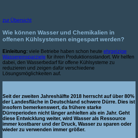
zur Übersicht
Wie können Wasser und Chemikalien in
offenen Kühlsystemen eingespart werden?
Einleitung:
viele Betriebe haben schon heute
ehrgeizige
Wassereinsparziele
für ihren Produktionsstandort. Wir helfen
dabei, den Wasserbedarf für offene Kühlsysteme zu
reduzieren und zeigen dafür verschiedene
Lösungsmöglichkeiten auf.
Seit der zweiten Jahreshälfte 2018 herrscht auf über 80%
der Landesfläche in Deutschland schwere Dürre. Dies ist
insofern bemerkenswert, da frühere starke
Dürreperioden nicht länger anhielten als ein Jahr. Geht
diese Entwicklung weiter, wird Wasser als Ressource
immer kostbarer und der Druck, Wasser zu sparen oder
wieder zu verwenden immer größer.