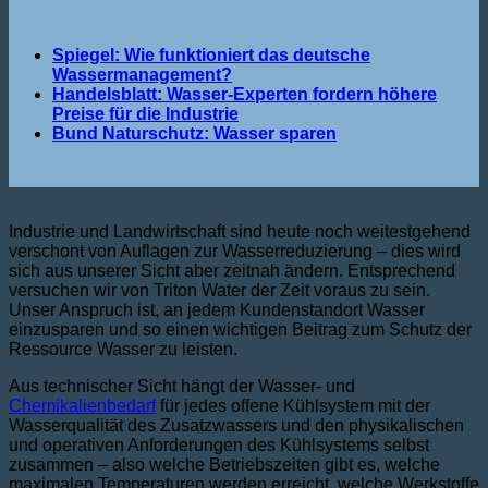
Mehr zum Thema:
Spiegel: Wie funktioniert das deutsche
Wassermanagement?
Handelsblatt: Wasser-Experten fordern höhere
Preise für die Industrie
Bund Naturschutz: Wasser sparen
Industrie und Landwirtschaft sind heute noch weitestgehend
verschont von Auflagen zur Wasserreduzierung – dies wird
sich aus unserer Sicht aber zeitnah ändern. Entsprechend
versuchen wir von Triton Water der Zeit voraus zu sein.
Unser Anspruch ist, an jedem Kundenstandort Wasser
einzusparen und so einen wichtigen Beitrag zum Schutz der
Ressource Wasser zu leisten.
Aus technischer Sicht hängt der Wasser- und
Chemikalienbedarf
für jedes offene Kühlsystem mit der
Wasserqualität des Zusatzwassers und den physikalischen
und operativen Anforderungen des Kühlsystems selbst
zusammen – also welche Betriebszeiten gibt es, welche
maximalen Temperaturen werden erreicht, welche Werkstoffe