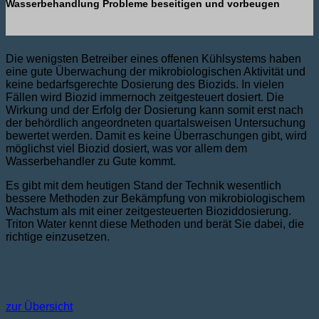
Wasserbehandlung Probleme beseitigen und vorbeugen
Die wenigsten Betreiber eines offenen Kühlsystems haben
eine gute Überwachung der mikrobiologischen Aktivität und
keine bedarfsgerechte Dosierung des Biozids. In vielen
Fällen wird Biozid immernoch zeitgesteuert dosiert. Die
Wirkung und der Erfolg der Dosierung kann somit erst nach
der behördlich angeordneten quartalsweisen Untersuchung
bewertet werden. Damit es keine Überraschungen gibt, wird
möglichst viel Biozid dosiert, was vor allem dem
Wasserbehandler zu Gute kommt.
Es gibt mit dem heutigen Stand der Technik wesentlich
bessere Methoden zur Bekämpfung von mikrobiologischem
Wachstum als mit einer zeitgesteuerten Bioziddosierung.
Triton Water kennt diese Methoden und berät Sie dabei, die
richtige einzusetzen.
zur Übersicht