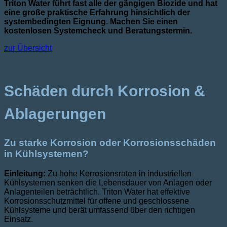
Triton Water führt fast alle der gängigen Biozide und hat
eine große praktische Erfahrung hinsichtlich der
systembedingten Eignung. Machen Sie einen
kostenlosen Systemcheck und Beratungstermin.
zur Übersicht
Schäden durch Korrosion &
Ablagerungen
Zu starke Korrosion oder Korrosionsschäden
in Kühlsystemen?
Einleitung:
Zu hohe Korrosionsraten in industriellen
Kühlsystemen senken die Lebensdauer von Anlagen oder
Anlagenteilen beträchtlich. Triton Water hat effektive
Korrosionsschutzmittel für offene und geschlossene
Kühlsysteme und berät umfassend über den richtigen
Einsatz.