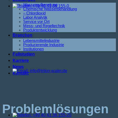
Wasseraufbereitung
Chemische Wasserbehandlung
– Chlordioxid
Labor Analytik
Service vor Ort
Mess- und Regeltechnik
Produktentwicklung
Branchen
Lebensmittelindustrie
Produzierende Industrie
Institutionen
Fallstudien
Karriere
News
Kontakt
Problemlösungen